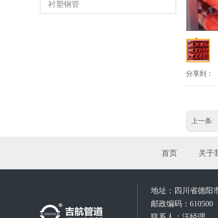
衬塑钢管
分享到：
上一条:
首页
关于
地址：
四川省德阳
邮政编码：610500
联系人：汪经理